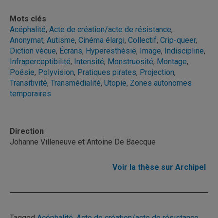
Mots clés
Acéphalité
,
Acte de création/acte de résistance
,
Anonymat
,
Autisme
,
Cinéma élargi
,
Collectif
,
Crip-queer
,
Diction vécue
,
Écrans
,
Hyperesthésie
,
Image
,
Indiscipline
,
Infraperceptibilité
,
Intensité
,
Monstruosité
,
Montage
,
Poésie
,
Polyvision
,
Pratiques pirates
,
Projection
,
Transitivité
,
Transmédialité
,
Utopie
,
Zones autonomes
temporaires
Direction
Johanne Villeneuve et Antoine De Baecque
Voir la thèse sur Archipel
Tagged
Acéphalité
,
Acte de création/acte de résistance
,