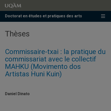
Accéder
Accéder
Accéder
à
au
à
la
menu
la
Doctorat en études et pratiques des arts
recherche
pricipal
zone
centrale
Thèses
Commissaire-txai : la pratique du
commissariat avec le collectif
MAHKU (Movimento dos
Artistas Huni Kuin)
Daniel Dinato