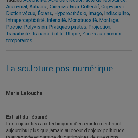
Anonymat
,
Autisme
,
Cinéma élargi
,
Collectif
,
Crip-queer
,
Diction vécue
,
Écrans
,
Hyperesthésie
,
Image
,
Indiscipline
,
Infraperceptibilité
,
Intensité
,
Monstruosité
,
Montage
,
Poésie
,
Polyvision
,
Pratiques pirates
,
Projection
,
Transitivité
,
Transmédialité
,
Utopie
,
Zones autonomes
temporaires
La sculpture postnumérique
Marie Lelouche
Extrait du résumé
Les enjeux liés aux techniques d’enregistrement sont
aujourd’hui plus que jamais au coeur d’enjeux politiques
(sauvegarde et partage du patrimoine), de questions