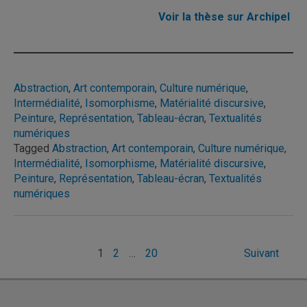
Voir la thèse sur Archipel
Abstraction
, 
Art contemporain
, 
Culture numérique
, 
Intermédialité
, 
Isomorphisme
, 
Matérialité discursive
, 
Peinture
, 
Représentation
, 
Tableau-écran
, 
Textualités
numériques
Tagged
Abstraction
,
Art contemporain
,
Culture numérique
,
Intermédialité
,
Isomorphisme
,
Matérialité discursive
,
Peinture
,
Représentation
,
Tableau-écran
,
Textualités
numériques
Pagination
1
2
…
20
Suivant
des
publications