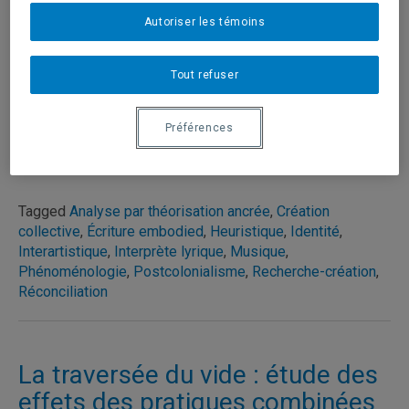
Autoriser les témoins
Direction
Isabelle Héroux
Tout refuser
Voir la thèse sur Archipel
Préférences
Tagged
Analyse par théorisation ancrée
,
Création
collective
,
Écriture embodied
,
Heuristique
,
Identité
,
Interartistique
,
Interprète lyrique
,
Musique
,
Phénoménologie
,
Postcolonialisme
,
Recherche-création
,
Réconciliation
La traversée du vide : étude des
effets des pratiques combinées