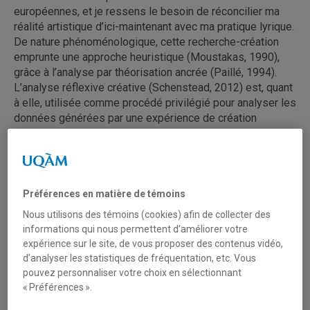
européennes, et je ressens le besoin de réconcilier ma
réalité artistique d’ici-maintenant avec ma pratique lyrique.
De nature phénoménologique, cette recherche-création
emprunte une approche heuristique (Moustakas, 1990),
grâce à l’analyse par théorisation ancrée (Paillé, 1994).
L’analyse réflexive créative (Schenstead, 2012) est, quant
à elle, utilisée comme procédé privilégié pour analyser les
données générées par une expérience de création
collective. Le procédé de création artistique qui a été
mobilisé pour ce faire est l’écriture embodied, sous forme
de récits, de paraboles et commentaires. Trois objectifs
ont été atteints afin de répondre à l...
Lire la suite
Préférences en matière de témoins
Nous utilisons des témoins (cookies) afin de collecter des
informations qui nous permettent d’améliorer votre
Mots clés
expérience sur le site, de vous proposer des contenus vidéo,
Analyse par théorisation ancrée
,
Création collective
,
d’analyser les statistiques de fréquentation, etc. Vous
Écriture embodied
,
Heuristique
,
Identité
,
Interartistique
,
pouvez personnaliser votre choix en sélectionnant
Interprète lyrique
,
Musique
,
Phénoménologie
,
« Préférences ».
Postcolonialisme
,
Recherche-création
,
Réconciliation