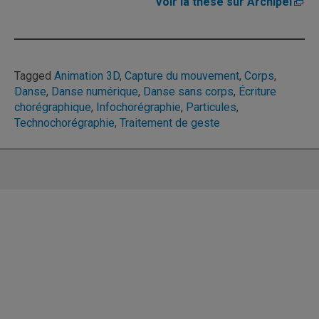
Voir la thèse sur Archipel
Tagged
Animation 3D
,
Capture du mouvement
,
Corps
,
Danse
,
Danse numérique
,
Danse sans corps
,
Écriture
chorégraphique
,
Infochorégraphie
,
Particules
,
Technochorégraphie
,
Traitement de geste